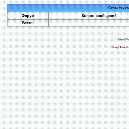
Статистик
Форум
Кол-во сообщений
Всего:
Original S
[ Script Execut