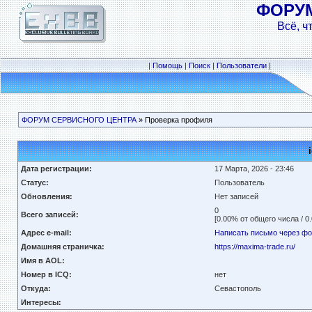
ФОРУ
Всё, ч
|
Помощь
|
Поиск
|
Пользователи
|
ФОРУМ СЕРВИСНОГО ЦЕНТРА
» Проверка профиля
Дата регистрации:
17 Марта, 2026 - 23:46
Статус:
Пользователь
Обновления:
Нет записей
0
Всего записей:
[0.00% от общего числа / 0
Адрес e-mail:
Написать письмо через ф
Домашняя страничка:
https://maxima-trade.ru/
Имя в AOL:
Номер в ICQ:
нет
Откуда:
Севастополь
Интересы: