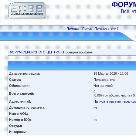
ФОРУ
Всё, ч
|
Помощь
|
Поиск
|
Пользователи
|
ФОРУМ СЕРВИСНОГО ЦЕНТРА
» Проверка профиля
Дата регистрации:
18 Марта, 2026 - 12:06
Статус:
Пользователь
Обновления:
Нет записей
0
Всего записей:
[0.00% от общего числа / 0
Адрес e-mail:
Написать письмо через ф
Домашняя страничка:
нет
Имя в AOL:
Номер в ICQ:
нет
Откуда:
Интересы: