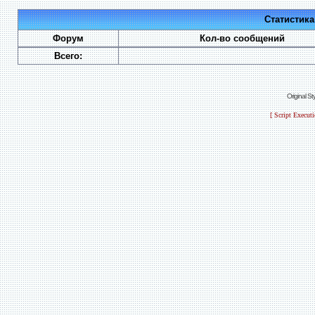
Статистик
Форум
Кол-во сообщений
Всего:
Original S
[ Script Execut