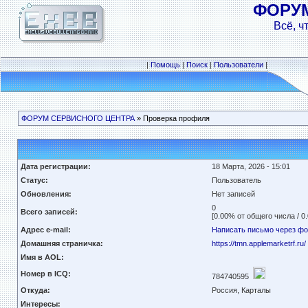
ФОРУ
Всё, ч
|
Помощь
|
Поиск
|
Пользователи
|
ФОРУМ СЕРВИСНОГО ЦЕНТРА
» Проверка профиля
Дата регистрации:
18 Марта, 2026 - 15:01
Статус:
Пользователь
Обновления:
Нет записей
0
Всего записей:
[0.00% от общего числа / 0
Адрес e-mail:
Написать письмо через ф
Домашняя страничка:
https://tmn.applemarketrf.ru/
Имя в AOL:
Номер в ICQ:
784740595
Откуда:
Россия, Карталы
Интересы: