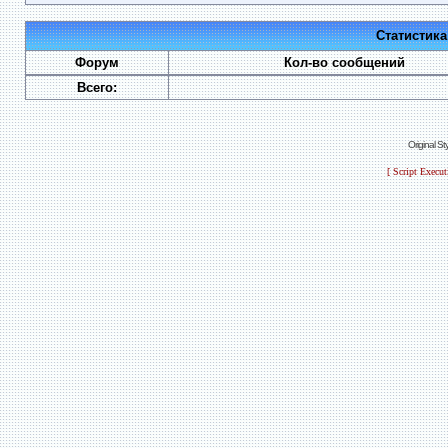
Статистик
Форум
Кол-во сообщений
Всего:
Original S
[ Script Execu