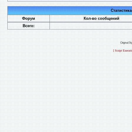
Статистик
Форум
Кол-во сообщений
Всего:
Original S
[ Script Execut