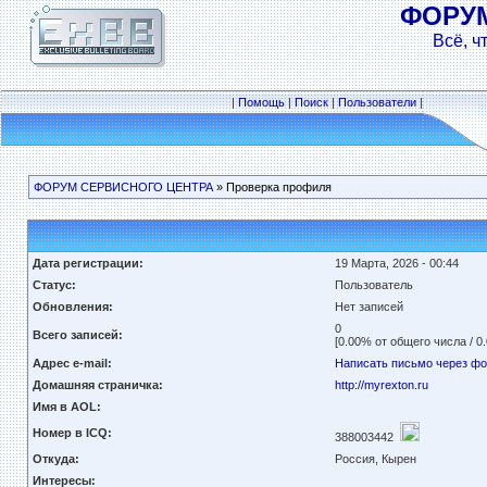
ФОРУ
Всё, ч
|
Помощь
|
Поиск
|
Пользователи
|
ФОРУМ СЕРВИСНОГО ЦЕНТРА
» Проверка профиля
Дата регистрации:
19 Марта, 2026 - 00:44
Статус:
Пользователь
Обновления:
Нет записей
0
Всего записей:
[0.00% от общего числа / 0
Адрес e-mail:
Написать письмо через ф
Домашняя страничка:
http://myrexton.ru
Имя в AOL:
Номер в ICQ:
388003442
Откуда:
Россия, Кырен
Интересы: