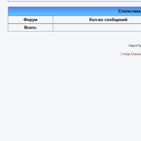
Статистик
Форум
Кол-во сообщений
Всего:
Original S
[ Script Execut