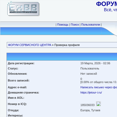
ФОРУ
Всё, ч
|
Помощь
|
Поиск
|
Пользователи
|
ФОРУМ СЕРВИСНОГО ЦЕНТРА
» Проверка профиля
Дата регистрации:
19 Марта, 2026 - 02:06
Статус:
Пользователь
Обновления:
Нет записей
0
Всего записей:
[0.00% от общего числа / 0
Адрес e-mail:
Написать письмо через ф
Домашняя страничка:
https://jetour-i.ru/
Имя в AOL:
Номер в ICQ:
185036033
Откуда:
Europa, Тутаев
Интересы: