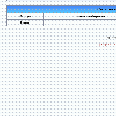
Статистик
Форум
Кол-во сообщений
Всего:
Original S
[ Script Execut