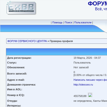
ФОРУ
Всё, ч
|
Помощь
|
Поиск
|
Пользователи
|
ФОРУМ СЕРВИСНОГО ЦЕНТРА
» Проверка профиля
Дата регистрации:
19 Марта, 2026 - 04:37
Статус:
Пользователь
Обновления:
Нет записей
0
Всего записей:
[0.00% от общего числа / 0
Адрес e-mail:
Написать письмо через ф
Домашняя страничка:
http://sitesseo.ru
Имя в AOL:
Номер в ICQ:
455758188
Откуда:
не определена, Ханты-Ман
Интересы: