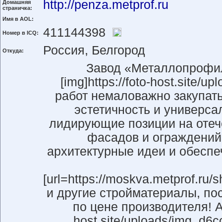
http://penza.metprof.ru
Домашняя
страничка:
Имя в AOL:
411144398
Номер в ICQ:
Россия, Белгород
Откуда:
Завод «Металлопрофил
[img]https://foto-host.site
работ немаловажно закупать
эстетичность и универс
лидирующие позиции на отече
фасадов и ограждений
архитектурные идеи и обеспе
[url=https://moskva.metprof.ru/sh
и другие стройматериалы, по
по цене производителя! А
host.site/uploads/img_d