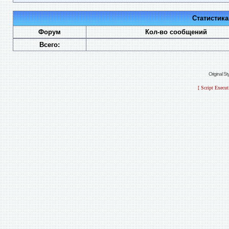
Статистик
Форум
Кол-во сообщений
Всего:
Original S
[ Script Execu