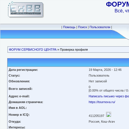
ФОРУ
Всё, ч
|
Помощь
|
Поиск
|
Пользователи
|
ФОРУМ СЕРВИСНОГО ЦЕНТРА
» Проверка профиля
Дата регистрации:
19 Марта, 2026 - 12:46
Статус:
Пользователь
Обновления:
Нет записей
0
Всего записей:
[0.00% от общего числа / 0
Адрес e-mail:
Написать письмо через ф
Домашняя страничка:
https://tournova.ru/
Имя в AOL:
Номер в ICQ:
411205197
Откуда:
Россия, Кош-Агач
Интересы: