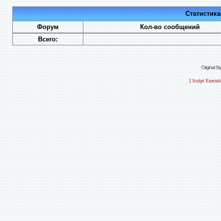
Статистик
Форум
Кол-во сообщений
Всего:
Original S
[ Script Execut