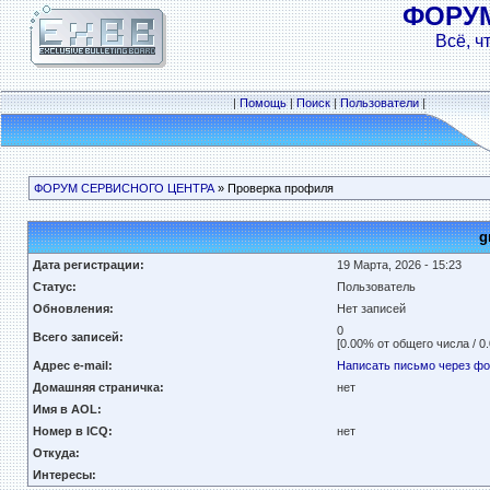
ФОРУ
Всё, ч
|
Помощь
|
Поиск
|
Пользователи
|
ФОРУМ СЕРВИСНОГО ЦЕНТРА
» Проверка профиля
g
Дата регистрации:
19 Марта, 2026 - 15:23
Статус:
Пользователь
Обновления:
Нет записей
0
Всего записей:
[0.00% от общего числа / 0
Адрес e-mail:
Написать письмо через ф
Домашняя страничка:
нет
Имя в AOL:
Номер в ICQ:
нет
Откуда:
Интересы: