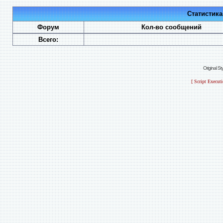
Статистик
Форум
Кол-во сообщений
Всего:
Original S
[ Script Execut