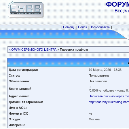
ФОРУ
Всё, ч
|
Помощь
|
Поиск
|
Пользователи
|
ФОРУМ СЕРВИСНОГО ЦЕНТРА
» Проверка профиля
Дата регистрации:
19 Марта, 2026 - 18:33
Статус:
Пользователь
Обновления:
Нет записей
0
Всего записей:
[0.00% от общего числа / 0
Адрес e-mail:
Написать письмо через ф
Домашняя страничка:
http://dastony.ru/katalog-k
Имя в AOL:
Номер в ICQ:
нет
Откуда:
Москва
Интересы: