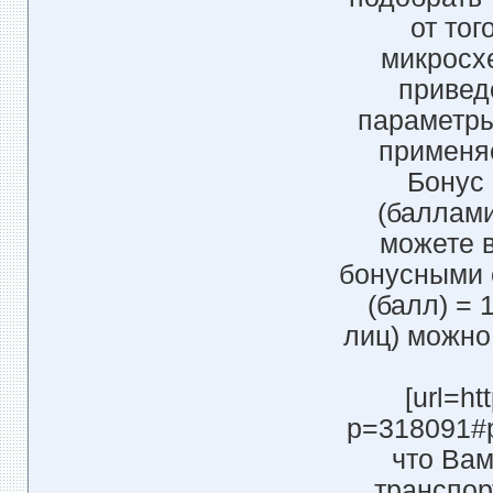
от тог
микросх
привед
параметры
применяе
Бонус
(баллами
можете 
бонусными 
(балл) = 
лиц) можно
[url=ht
p=318091#po
что Ва
транспор