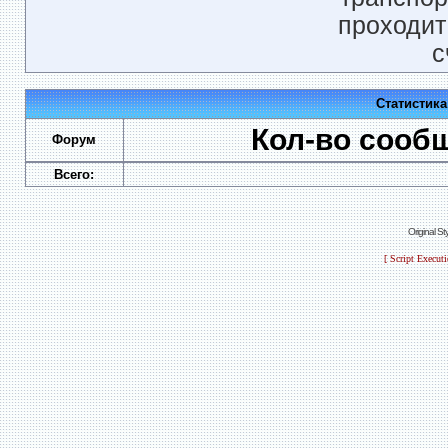
проходит
с
Статистик
Кол-во сооб
Форум
Всего:
Original S
[ Script Execut