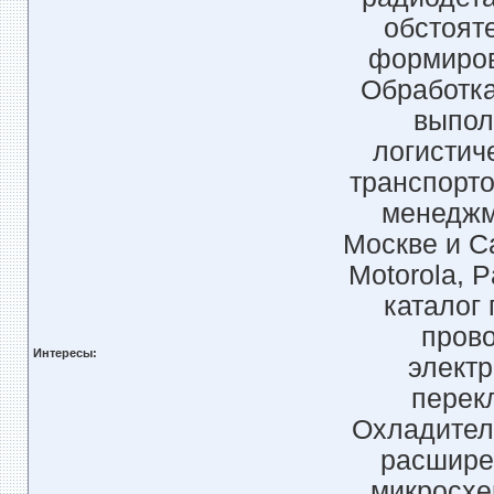
обстоят
формирова
Обработка
выпол
логистич
транспорто
менеджм
Москве и С
Motorola, 
каталог 
прово
Интересы:
элект
перек
Охладител
расшире
микросхе