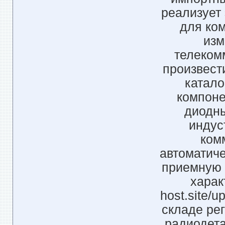
реализует
для ком
изм
телеком
произвест
катало
компоне
диодны
индус
ком
автоматиче
приемную 
харак
host.site/
складе рег
радиодета