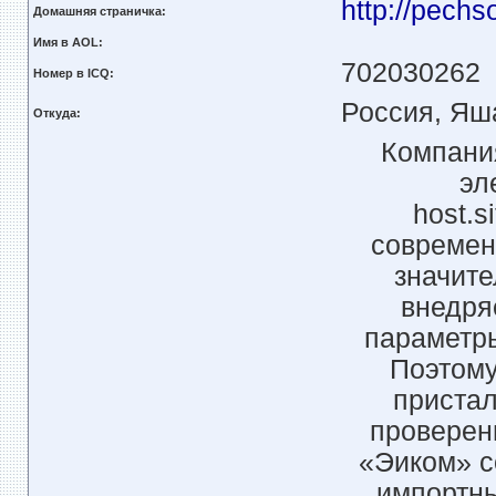
http://pechs
Домашняя страничка:
Имя в AOL:
702030262
Номер в ICQ:
Россия, Яш
Откуда:
Компания
эл
host.s
современ
значите
внедря
параметры
Поэтому
пристал
проверен
«Эиком» с
импортны