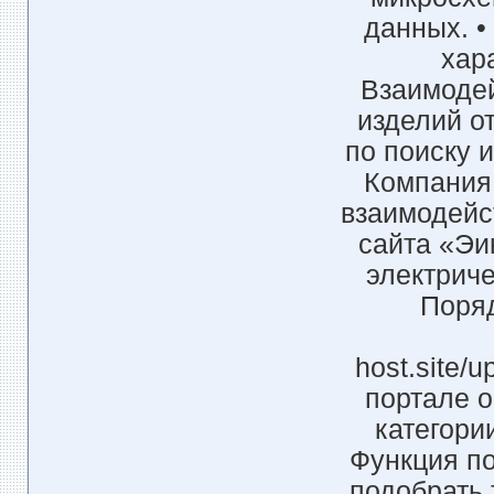
данных. 
хар
Взаимодей
изделий о
по поиску 
Компания 
взаимодейс
сайта «Эи
электриче
Поряд
host.site/
портале о
категори
Функция по
подобрать 