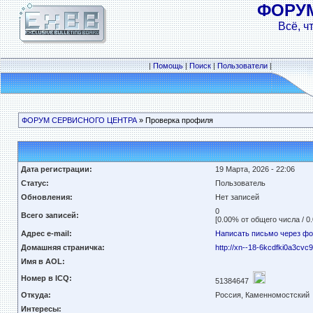
ФОРУ
Всё, ч
|
Помощь
|
Поиск
|
Пользователи
|
ФОРУМ СЕРВИСНОГО ЦЕНТРА
» Проверка профиля
Дата регистрации:
19 Марта, 2026 - 22:06
Статус:
Пользователь
Обновления:
Нет записей
0
Всего записей:
[0.00% от общего числа / 0
Адрес e-mail:
Написать письмо через ф
Домашняя страничка:
http://xn--18-6kcdfki0a3cvc9
Имя в AOL:
Номер в ICQ:
51384647
Откуда:
Россия, Каменномостский
Интересы: