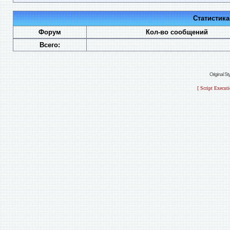
Статистик
Форум
Кол-во сообщений
Всего:
Original S
[ Script Execut