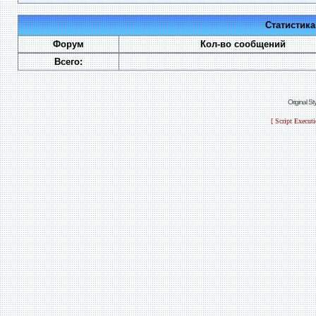
Статистик
Форум
Кол-во сообщений
Всего:
Original S
[ Script Execut