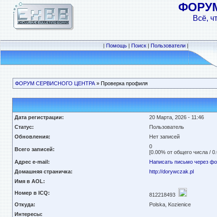
ФОРУ
Всё, ч
|
Помощь
|
Поиск
|
Пользователи
|
ФОРУМ СЕРВИСНОГО ЦЕНТРА
» Проверка профиля
Дата регистрации:
20 Марта, 2026 - 11:46
Статус:
Пользователь
Обновления:
Нет записей
0
Всего записей:
[0.00% от общего числа / 0
Адрес e-mail:
Написать письмо через ф
Домашняя страничка:
http://dorywczak.pl
Имя в AOL:
Номер в ICQ:
812218493
Откуда:
Polska, Kozienice
Интересы: