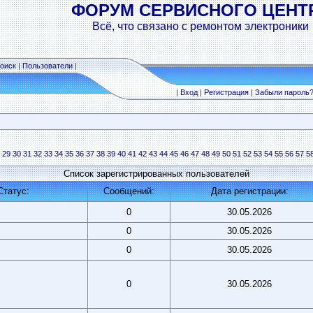
ФОРУМ СЕРВИСНОГО ЦЕНТ
Всё, что связано с ремонтом электроники
оиск
|
Пользователи
|
|
Вход
|
Регистрация
|
Забыли пароль
29
30
31
32
33
34
35
36
37
38
39
40
41
42
43
44
45
46
47
48
49
50
51
52
53
54
55
56
57
5
Список зарегистрированных пользователей
Статус:
Сообщений:
Дата регистрации:
0
30.05.2026
0
30.05.2026
0
30.05.2026
0
30.05.2026