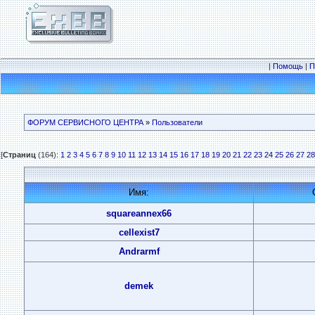
|
Помощь
|
П
ФОРУМ СЕРВИСНОГО ЦЕНТРА
»
Пользователи
[
Страниц
(164):
1
2
3
4
5
6
7
8
9
10
11
12
13
14
15
16
17
18
19
20
21
22
23
24
25
26
27
28
Имя:
squareannex66
cellexist7
Andrarmf
demek