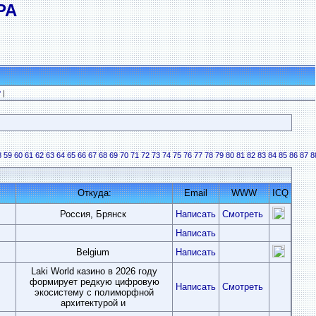
РА
?
|
8
59
60
61
62
63
64
65
66
67
68
69
70
71
72
73
74
75
76
77
78
79
80
81
82
83
84
85
86
87
8
Откуда:
Email
WWW
ICQ
Россия, Брянск
Написать
Смотреть
Написать
Belgium
Написать
Laki World казино в 2026 году
формирует редкую цифровую
Написать
Смотреть
экосистему с полиморфной
архитектурой и