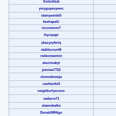
Snitzibtub
ymygupexywoc
stampaside5
keshapalii
incurworm7
ihycipapi
ykazyxyferiq
stablecount6
redeonwemin
etuzimakyt
jemiwe7722
olumedoweja
cashturtle5
neighborlyecono
sadacre71
slawrebalko
DonaldWHigo