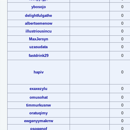
ybosojo
0
delightfulgathe
0
albertsemenow
0
illustriousincu
0
MaxJersyn
0
uzasudata
0
fastdrink29
0
hapiv
0
exaxezylu
0
omusohat
0
timmurkusnw
0
oratuqimy
0
ewgenyymakrrw
0
osogenof
0