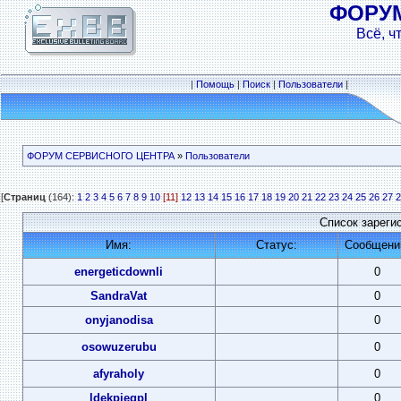
ФОРУ
Всё, ч
|
Помощь
|
Поиск
|
Пользователи
|
ФОРУМ СЕРВИСНОГО ЦЕНТРА
»
Пользователи
[
Страниц
(164):
1
2
3
4
5
6
7
8
9
10
[11]
12
13
14
15
16
17
18
19
20
21
22
23
24
25
26
27
2
Список зареги
Имя:
Статус:
Сообщени
energeticdownli
0
SandraVat
0
onyjanodisa
0
osowuzerubu
0
afyraholy
0
ldekpjegpl
0