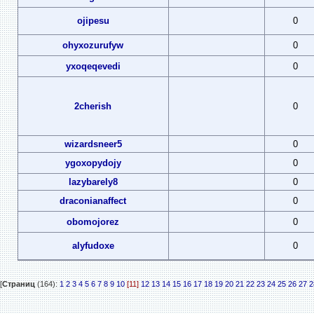
ojipesu
0
ohyxozurufyw
0
yxoqeqevedi
0
2cherish
0
wizardsneer5
0
ygoxopydojy
0
lazybarely8
0
draconianaffect
0
obomojorez
0
alyfudoxe
0
[
Страниц
(164):
1
2
3
4
5
6
7
8
9
10
[11]
12
13
14
15
16
17
18
19
20
21
22
23
24
25
26
27
2