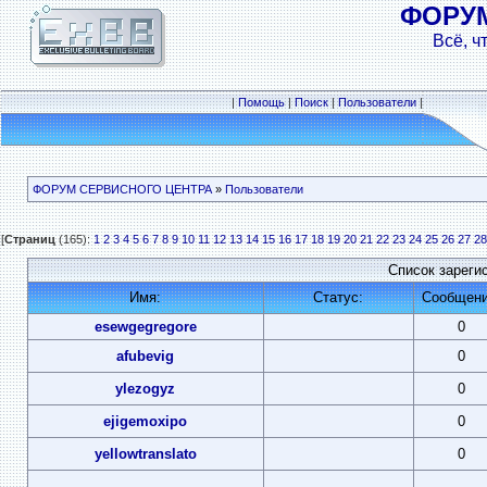
ФОРУ
Всё, ч
|
Помощь
|
Поиск
|
Пользователи
|
ФОРУМ СЕРВИСНОГО ЦЕНТРА
»
Пользователи
[
Страниц
(165):
1
2
3
4
5
6
7
8
9
10
11
12
13
14
15
16
17
18
19
20
21
22
23
24
25
26
27
28
Список зареги
Имя:
Статус:
Сообщени
esewgegregore
0
afubevig
0
ylezogyz
0
ejigemoxipo
0
yellowtranslato
0