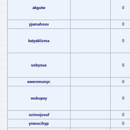
akgutw
0
yjamahoxu
0
katyaklizma
0
uobysua
0
eweromunyc
0
wubupey
0
ozimojoxuf
0
yrenocihyp
0