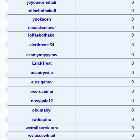
joyousorientati
0
iolfaebolhakoll
0
ynokaceh
0
renataksenowf
0
iolfaebolhakol
0
alertbreast34
0
czantymtyyytow
0
ErickTreat
0
ucapirywija
0
ejosiqahuv
0
osorucemar
0
nosygala12
0
obumabyl
0
iwifequho
0
wetralisorokimm
0
wvlascowfnail
0