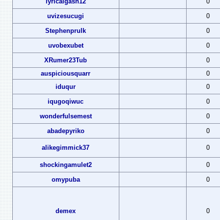
lyricalgash12
0
uvizesucugi
0
Stephenprulk
0
uvobexubet
0
XRumer23Tub
0
auspiciousquarr
0
iduqur
0
iqugoqiwuc
0
wonderfulsemest
0
abadepyriko
0
alikegimmick37
0
shockingamulet2
0
omypuba
0
demex
0