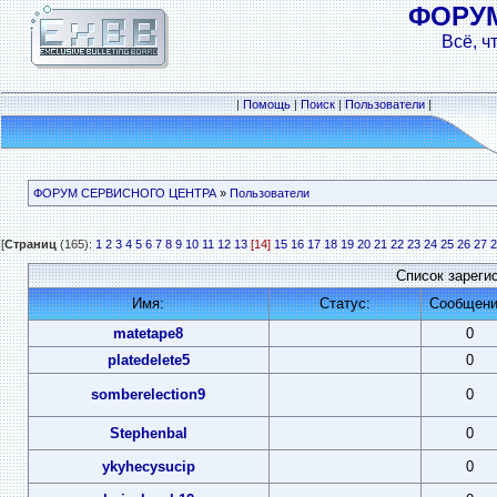
ФОРУ
Всё, ч
|
Помощь
|
Поиск
|
Пользователи
|
ФОРУМ СЕРВИСНОГО ЦЕНТРА
»
Пользователи
[
Страниц
(165):
1
2
3
4
5
6
7
8
9
10
11
12
13
[14]
15
16
17
18
19
20
21
22
23
24
25
26
27
2
Список зареги
Имя:
Статус:
Сообщени
matetape8
0
platedelete5
0
somberelection9
0
Stephenbal
0
ykyhecysucip
0