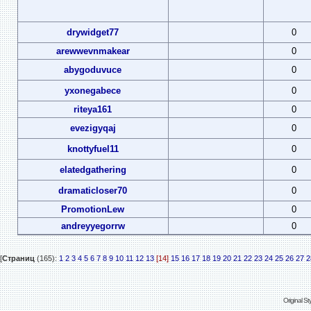
drywidget77
0
arewwevnmakear
0
abygoduvuce
0
yxonegabece
0
riteya161
0
evezigyqaj
0
knottyfuel11
0
elatedgathering
0
dramaticloser70
0
PromotionLew
0
andreyyegorrw
0
[
Страниц
(165):
1
2
3
4
5
6
7
8
9
10
11
12
13
[14]
15
16
17
18
19
20
21
22
23
24
25
26
27
2
Original S