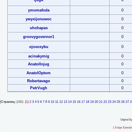
ymomafoda
0
ywyxijonuwoc
0
uhohapas
0
groovygovernor1
0
ojoxoxybu
0
acinakymig
0
AnatolInjug
0
AnatolOptom
0
Robertavago
0
PetrVugh
0
[
Страниц
(165):
[1]
2
3
4
5
6
7
8
9
10
11
12
13
14
15
16
17
18
19
20
21
22
23
24
25
26
27
2
Original S
[ Script Execut