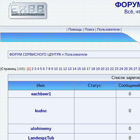
ФОРУ
Всё, ч
|
Помощь
|
Поиск
|
Пользователи
|
ФОРУМ СЕРВИСНОГО ЦЕНТРА
»
Пользователи
[
Страниц
(165):
[1]
2
3
4
5
6
7
8
9
10
11
12
13
14
15
16
17
18
19
20
21
22
23
24
25
26
27
2
Список зареги
Имя:
Статус:
Сообщений
eachbeer1
0
kudoc
0
ulohinemy
0
LandexpzTub
0