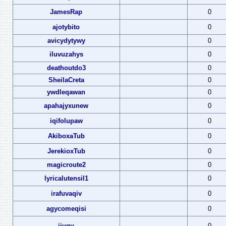
JamesRap
0
ajotybito
0
avicydytywy
0
iluvuzahys
0
deathoutdo3
0
SheilaCreta
0
ywdleqawan
0
apahajyxunew
0
iqifolupaw
0
AkiboxaTub
0
JerekioxTub
0
magicroute2
0
lyricalutensil1
0
irafuvaqiv
0
agycomeqisi
0
ijugu
0