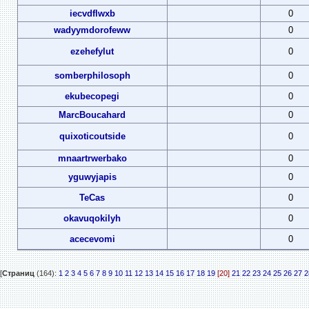
iecvdflwxb
0
wadyymdorofeww
0
ezehefylut
0
somberphilosoph
0
ekubecopegi
0
MarcBoucahard
0
quixoticoutside
0
mnaartrwerbako
0
yguwyjapis
0
TeCas
0
okavuqokilyh
0
acecevomi
0
[
Страниц
(164):
1
2
3
4
5
6
7
8
9
10
11
12
13
14
15
16
17
18
19
[20]
21
22
23
24
25
26
27
2