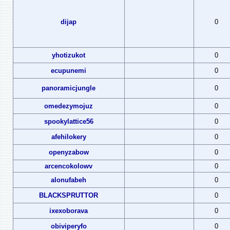
dijap
0
yhotizukot
0
ecupunemi
0
panoramicjungle
0
omedezymojuz
0
spookylattice56
0
afehilokery
0
openyzabow
0
arcencokolowv
0
alonufabeh
0
BLACKSPRUTTOR
0
ixexoborava
0
obiviperyfo
0