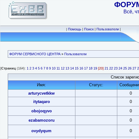
ФОРУ
Всё, ч
|
Помощь
|
Поиск
|
Пользователи
|
ФОРУМ СЕРВИСНОГО ЦЕНТРА
»
Пользователи
[
Страниц
(164):
1
2
3
4
5
6
7
8
9
10
11
12
13
14
15
16
17
18
19
[20]
21
22
23
24
25
26
27
2
Список зареги
Имя:
Статус:
Сообщени
arturycvetkkw
0
itytaqaro
0
obojoqyvo
0
ezabamozoru
0
ovydyqum
0