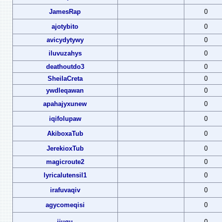
JamesRap
0
ajotybito
0
avicydytywy
0
iluvuzahys
0
deathoutdo3
0
SheilaCreta
0
ywdleqawan
0
apahajyxunew
0
iqifolupaw
0
AkiboxaTub
0
JerekioxTub
0
magicroute2
0
lyricalutensil1
0
irafuvaqiv
0
agycomeqisi
0
ijugu
0