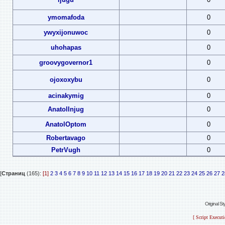
ymomafoda
0
ywyxijonuwoc
0
uhohapas
0
groovygovernor1
0
ojoxoxybu
0
acinakymig
0
AnatolInjug
0
AnatolOptom
0
Robertavago
0
PetrVugh
0
[
Страниц
(165):
[1]
2
3
4
5
6
7
8
9
10
11
12
13
14
15
16
17
18
19
20
21
22
23
24
25
26
27
2
Original S
[ Script Execut