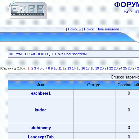
ФОРУ
Всё, ч
|
Помощь
|
Поиск
|
Пользователи
|
ФОРУМ СЕРВИСНОГО ЦЕНТРА
»
Пользователи
[
Страниц
(165):
[1]
2
3
4
5
6
7
8
9
10
11
12
13
14
15
16
17
18
19
20
21
22
23
24
25
26
27
2
Список зареги
Имя:
Статус:
Сообщений
eachbeer1
0
kudoc
0
ulohinemy
0
LandexpzTub
0