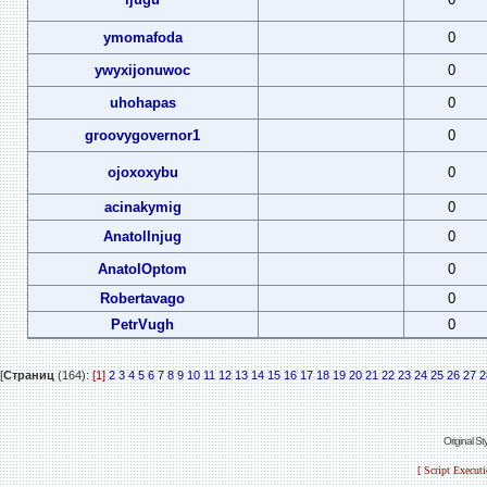
ymomafoda
0
ywyxijonuwoc
0
uhohapas
0
groovygovernor1
0
ojoxoxybu
0
acinakymig
0
AnatolInjug
0
AnatolOptom
0
Robertavago
0
PetrVugh
0
[
Страниц
(164):
[1]
2
3
4
5
6
7
8
9
10
11
12
13
14
15
16
17
18
19
20
21
22
23
24
25
26
27
2
Original S
[ Script Execut