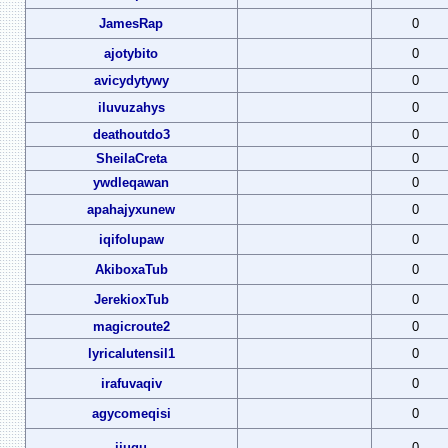
JamesRap
0
ajotybito
0
avicydytywy
0
iluvuzahys
0
deathoutdo3
0
SheilaCreta
0
ywdleqawan
0
apahajyxunew
0
iqifolupaw
0
AkiboxaTub
0
JerekioxTub
0
magicroute2
0
lyricalutensil1
0
irafuvaqiv
0
agycomeqisi
0
ijugu
0