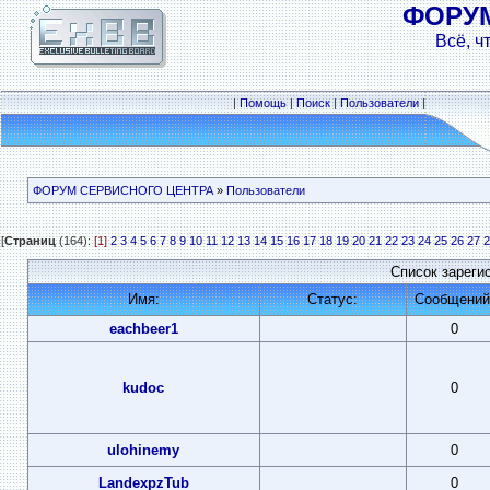
ФОРУ
Всё, ч
|
Помощь
|
Поиск
|
Пользователи
|
ФОРУМ СЕРВИСНОГО ЦЕНТРА
»
Пользователи
[
Страниц
(164):
[1]
2
3
4
5
6
7
8
9
10
11
12
13
14
15
16
17
18
19
20
21
22
23
24
25
26
27
2
Список зареги
Имя:
Статус:
Сообщений
eachbeer1
0
kudoc
0
ulohinemy
0
LandexpzTub
0