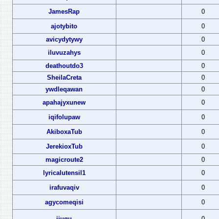
JamesRap
0
ajotybito
0
avicydytywy
0
iluvuzahys
0
deathoutdo3
0
SheilaCreta
0
ywdleqawan
0
apahajyxunew
0
iqifolupaw
0
AkiboxaTub
0
JerekioxTub
0
magicroute2
0
lyricalutensil1
0
irafuvaqiv
0
agycomeqisi
0
ijugu
0