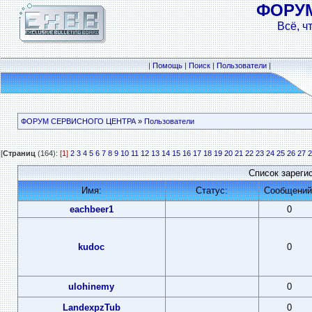
ФОРУ
Всё, ч
|
Помощь
|
Поиск
|
Пользователи
|
ФОРУМ СЕРВИСНОГО ЦЕНТРА
»
Пользователи
[
Страниц
(164):
[1]
2
3
4
5
6
7
8
9
10
11
12
13
14
15
16
17
18
19
20
21
22
23
24
25
26
27
2
Список зареги
Имя:
Статус:
Сообщений
eachbeer1
0
kudoc
0
ulohinemy
0
LandexpzTub
0