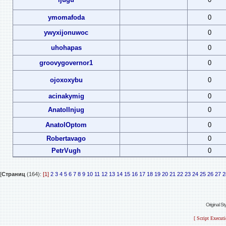
ymomafoda
0
ywyxijonuwoc
0
uhohapas
0
groovygovernor1
0
ojoxoxybu
0
acinakymig
0
AnatolInjug
0
AnatolOptom
0
Robertavago
0
PetrVugh
0
[
Страниц
(164):
[1]
2
3
4
5
6
7
8
9
10
11
12
13
14
15
16
17
18
19
20
21
22
23
24
25
26
27
2
Original S
[ Script Execut