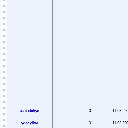
aucletxhye
0
11.03.20
ydedylivo
0
11.03.20