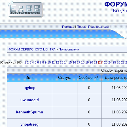
ФОРУ
Всё, ч
|
Помощь
|
Поиск
|
Пользователи
|
ФОРУМ СЕРВИСНОГО ЦЕНТРА
»
Пользователи
[
Страниц
(165):
1
2
3
4
5
6
7
8
9
10
11
12
13
14
15
16
17
18
19
20
21
[22]
23
24
25
26
27
2
Список зареги
Имя:
Статус:
Сообщений:
Дата регист
iqybep
0
11.03.20
uwumociti
0
11.03.20
KennethSpumn
0
11.03.20
ynojatiseg
0
11.03.20