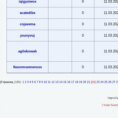
iqigyxiwox
0
11.03.20
acatedibe
0
11.03.20
cojavema
0
11.03.20
yxunyvuj
0
11.03.20
agilebowah
0
11.03.20
lkeonmsemenoss
0
11.03.20
[
Страниц
(165):
1
2
3
4
5
6
7
8
9
10
11
12
13
14
15
16
17
18
19
20
21
[22]
23
24
25
26
27
2
Original S
[ Script Execu