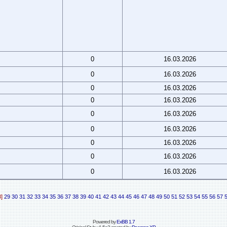
0
16.03.2026
0
16.03.2026
0
16.03.2026
0
16.03.2026
0
16.03.2026
0
16.03.2026
0
16.03.2026
0
16.03.2026
0
16.03.2026
8]
29
30
31
32
33
34
35
36
37
38
39
40
41
42
43
44
45
46
47
48
49
50
51
52
53
54
55
56
57
Powered by
ExBB 1.7