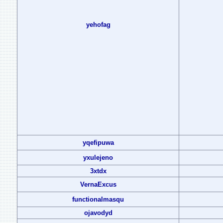
yehofag
yqefipuwa
yxulejeno
3xtdx
VernaExcus
functionalmasqu
ojavodyd