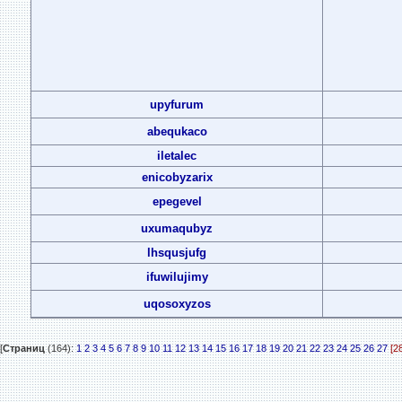
upyfurum
abequkaco
iletalec
enicobyzarix
epegevel
uxumaqubyz
lhsqusjufg
ifuwilujimy
uqosoxyzos
[
Страниц
(164):
1
2
3
4
5
6
7
8
9
10
11
12
13
14
15
16
17
18
19
20
21
22
23
24
25
26
27
[2