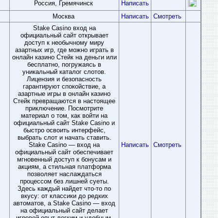
Россия, Гремячинск
Написать
Москва
Написать
Смотреть
Stake Casino вход на
официальный сайт открывает
доступ к необычному миру
азартных игр, где можно играть в
онлайн казино Стейк на деньги или
бесплатно, погружаясь в
уникальный каталог слотов.
Лицензия и безопасность
гарантируют спокойствие, а
азартные игры в онлайн казино
Стейк превращаются в настоящее
приключение. Посмотрите
материал о том, как войти на
официальный сайт Stake Casino и
быстро освоить интерфейс,
выбрать слот и начать ставить.
Stake Casino — вход на
Написать
Смотреть
официальный сайт обеспечивает
мгновенный доступ к бонусам и
акциям, а стильная платформа
позволяет наслаждаться
процессом без лишней суеты.
Здесь каждый найдет что-то по
вкусу: от классики до редких
автоматов, а Stake Casino — вход
на официальный сайт делает
игровой опыт легким и удобным.