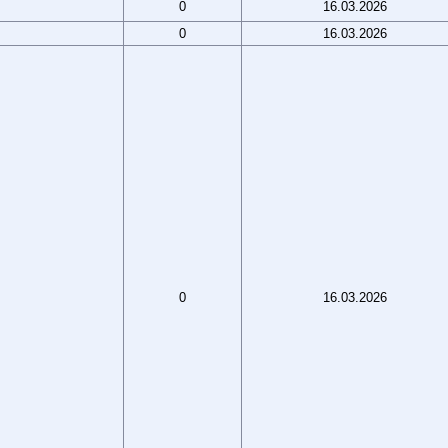
0
16.03.2026
0
16.03.2026
0
16.03.2026