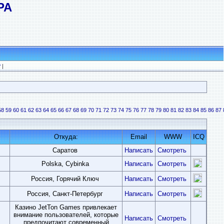
РА
?
|
58
59
60
61
62
63
64
65
66
67
68
69
70
71
72
73
74
75
76
77
78
79
80
81
82
83
84
85
86
87
Откуда:
Email
WWW
ICQ
Саратов
Написать
Смотреть
Polska, Cybinka
Написать
Смотреть
Россия, Горячий Ключ
Написать
Смотреть
Россия, Санкт-Петербург
Написать
Смотреть
Казино JetTon Games привлекает
внимание пользователей, которые
Написать
Смотреть
предпочитают современный