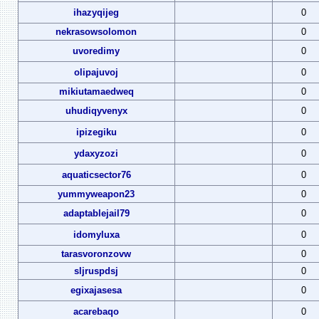
ihazyqijeg
0
nekrasowsolomon
0
uvoredimy
0
olipajuvoj
0
mikiutamaedweq
0
uhudiqyvenyx
0
ipizegiku
0
ydaxyzozi
0
aquaticsector76
0
yummyweapon23
0
adaptablejail79
0
idomyluxa
0
tarasvoronzovw
0
sljruspdsj
0
egixajasesa
0
acarebaqo
0