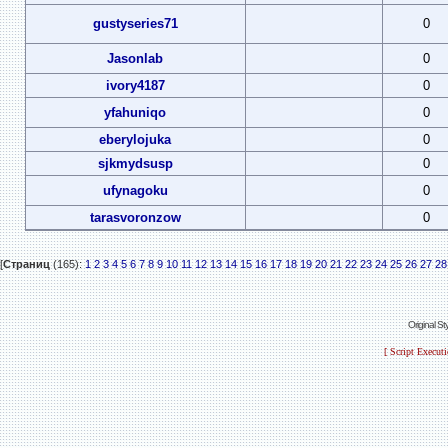
gustyseries71
0
Jasonlab
0
ivory4187
0
yfahuniqo
0
eberylojuka
0
sjkmydsusp
0
ufynagoku
0
tarasvoronzow
0
[
Страниц
(165):
1
2
3
4
5
6
7
8
9
10
11
12
13
14
15
16
17
18
19
20
21
22
23
24
25
26
27
28
Original S
[ Script Execut