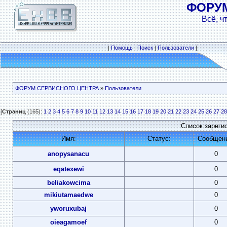
ФОРУ
Всё, ч
|
Помощь
|
Поиск
|
Пользователи
|
ФОРУМ СЕРВИСНОГО ЦЕНТРА
»
Пользователи
[
Страниц
(165):
1
2
3
4
5
6
7
8
9
10
11
12
13
14
15
16
17
18
19
20
21
22
23
24
25
26
27
28
Список зареги
Имя:
Статус:
Сообщен
anopysanacu
0
eqatexewi
0
beliakowcima
0
mikiutamaedwe
0
yworuxubaj
0
oieagamoef
0