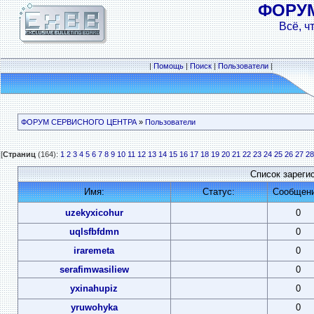
ФОРУ
Всё, ч
|
Помощь
|
Поиск
|
Пользователи
|
ФОРУМ СЕРВИСНОГО ЦЕНТРА
»
Пользователи
[
Страниц
(164):
1
2
3
4
5
6
7
8
9
10
11
12
13
14
15
16
17
18
19
20
21
22
23
24
25
26
27
28
Список зареги
Имя:
Статус:
Сообщени
uzekyxicohur
0
uqlsfbfdmn
0
iraremeta
0
serafimwasiliew
0
yxinahupiz
0
yruwohyka
0