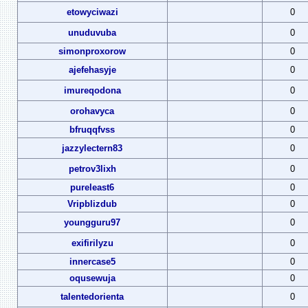
etowyciwazi
0
unuduvuba
0
simonproxorow
0
ajefehasyje
0
imureqodona
0
orohavyca
0
bfruqqfvss
0
jazzylectern83
0
petrov3lixh
0
pureleast6
0
Vripblizdub
0
youngguru97
0
exifirilyzu
0
innercase5
0
oqusewuja
0
talentedorienta
0