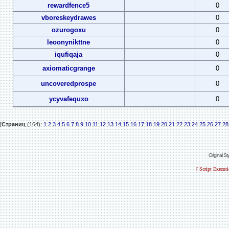
rewardfence5
0
vboreskeydrawes
0
ozurogoxu
0
leoonynikttne
0
iqufiqaja
0
axiomaticgrange
0
uncoveredprospe
0
ycyvafequxo
0
[
Страниц
(164):
1
2
3
4
5
6
7
8
9
10
11
12
13
14
15
16
17
18
19
20
21
22
23
24
25
26
27
28
Original S
[ Script Execut