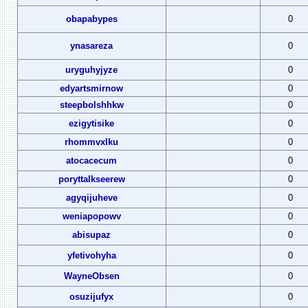
obapabypes
0
ynasareza
0
uryguhyjyze
0
edyartsmirnow
0
steepbolshhkw
0
ezigytisike
0
rhommvxlku
0
atocacecum
0
poryttalkseerew
0
agyqijuheve
0
weniapopowv
0
abisupaz
0
yfetivohyha
0
WayneObsen
0
osuzijufyx
0