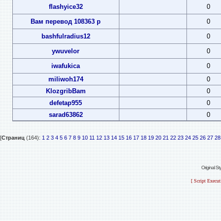
flashyice32
0
Вам перевод 108363 р
0
bashfulradius12
0
ywuvelor
0
iwafukica
0
miliwoh174
0
KlozgribBam
0
defetap955
0
sarad63862
0
[
Страниц
(164):
1
2
3
4
5
6
7
8
9
10
11
12
13
14
15
16
17
18
19
20
21
22
23
24
25
26
27
28
Original S
[ Script Execu