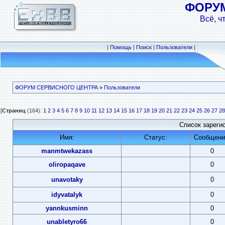
ФОРУ
Всё, ч
|
Помощь
|
Поиск
|
Пользователи
|
ФОРУМ СЕРВИСНОГО ЦЕНТРА
»
Пользователи
[
Страниц
(164):
1
2
3
4
5
6
7
8
9
10
11
12
13
14
15
16
17
18
19
20
21
22
23
24
25
26
27
28
Список зареги
Имя:
Статус:
Сообщени
manmtwekazass
0
oliropaqave
0
unavotaky
0
idyvatalyk
0
yannkusminn
0
unabletyro66
0