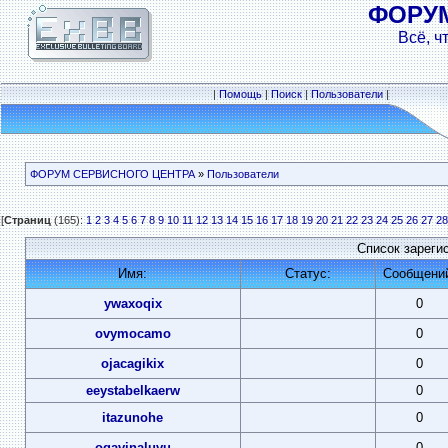
ФОРУ
Всё, ч
|
Помощь
|
Поиск
|
Пользователи
|
ФОРУМ СЕРВИСНОГО ЦЕНТРА
»
Пользователи
[
Страниц
(165):
1
2
3
4
5
6
7
8
9
10
11
12
13
14
15
16
17
18
19
20
21
22
23
24
25
26
27
28
Список зареги
Имя:
Статус:
Сообщени
ywaxoqix
0
ovymocamo
0
ojacagikix
0
eeystabelkaerw
0
itazunohe
0
oqavinaluvu
0