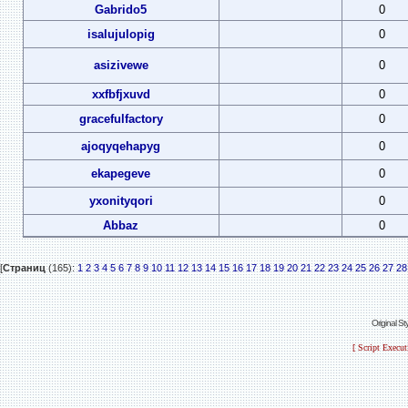
Gabrido5
0
isalujulopig
0
asizivewe
0
xxfbfjxuvd
0
gracefulfactory
0
ajoqyqehapyg
0
ekapegeve
0
yxonityqori
0
Abbaz
0
[
Страниц
(165):
1
2
3
4
5
6
7
8
9
10
11
12
13
14
15
16
17
18
19
20
21
22
23
24
25
26
27
28
Original S
[ Script Execu