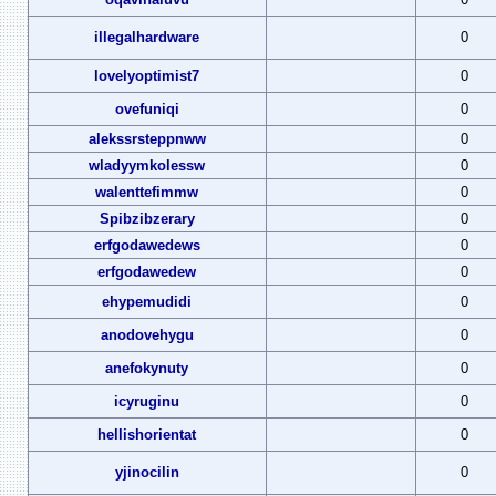
illegalhardware
0
lovelyoptimist7
0
ovefuniqi
0
alekssrsteppnww
0
wladyymkolessw
0
walenttefimmw
0
Spibzibzerary
0
erfgodawedews
0
erfgodawedew
0
ehypemudidi
0
anodovehygu
0
anefokynuty
0
icyruginu
0
hellishorientat
0
yjinocilin
0