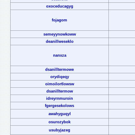
oxoceducagyg
fojagom
semeyynowkoww
deanillweseklo
nanxza
dsanilltermowe
orydiqeqy
oimoilortlowsw
dsanilltermow
idreyrnmuroin
fgergesekolows
awahyguqyl
osurozybok
usubyjazeg