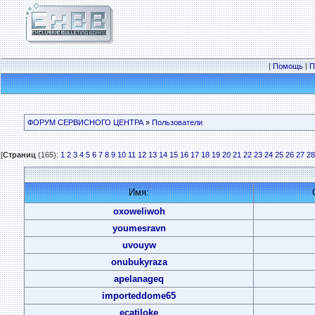
|
Помощь
|
П
ФОРУМ СЕРВИСНОГО ЦЕНТРА
»
Пользователи
[
Страниц
(165):
1
2
3
4
5
6
7
8
9
10
11
12
13
14
15
16
17
18
19
20
21
22
23
24
25
26
27
28
Имя:
oxoweliwoh
youmesravn
uvouyw
onubukyraza
apelanageq
importeddome65
ecatiloke