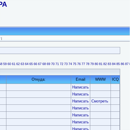
РА
?
|
58
59
60
61
62
63
64
65
66
67
68
69
70
71
72
73
74
75
76
77
78
79
80
81
82
83
84
85
86
87
Откуда:
Email
WWW
ICQ
Написать
Написать
Написать
Смотреть
Написать
Написать
Написать
Написать