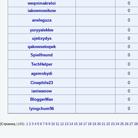
weqnimakreloi
0
iakownowikow
0
aneleguza
0
yuryyalekkw
0
ujetixydys
0
qakowxetoqwk
0
Spielfreund
0
TechHelper
0
agemobydi
0
Cinephile23
0
ianiwanow
0
BloggerMax
0
lyingchum96
0
[
Страниц
(165):
1
2
3
4
5
6
7
8
9
10
11
12
13
14
15
16
17
18
19
20
21
22
23
24
25
26
27
28