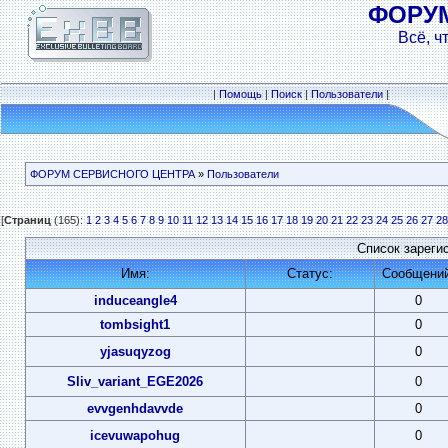
ФОРУ
Всё, ч
|
Помощь
|
Поиск
|
Пользователи
|
ФОРУМ СЕРВИСНОГО ЦЕНТРА
»
Пользователи
[
Страниц
(165):
1
2
3
4
5
6
7
8
9
10
11
12
13
14
15
16
17
18
19
20
21
22
23
24
25
26
27
28
Список зареги
Имя:
Статус:
Сообщений
induceangle4
0
tombsight1
0
yjasuqyzog
0
Sliv_variant_EGE2026
0
evvgenhdavvde
0
icevuwapohug
0