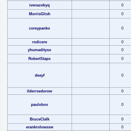
ivenazebyq
0
MorrisGlish
0
coreypanko
0
rodicere
0
yhumadityso
0
RobertStaps
0
deayf
0
ilderrsedorow
0
paulobox
0
BruceClalk
0
erankrolowssw
0