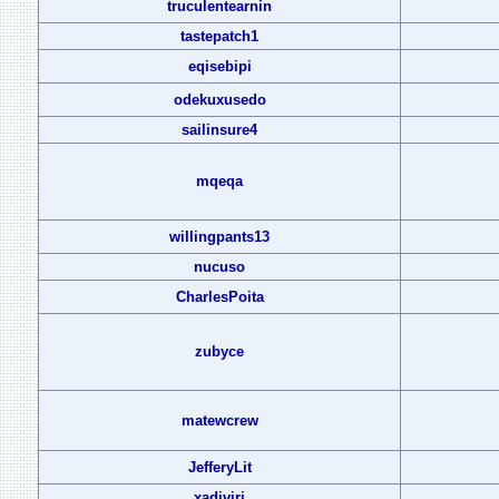
truculentearnin
tastepatch1
eqisebipi
odekuxusedo
sailinsure4
mqeqa
willingpants13
nucuso
CharlesPoita
zubyce
matewcrew
JefferyLit
xadiviri