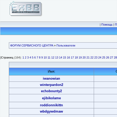
|
Помощь
|
П
ФОРУМ СЕРВИСНОГО ЦЕНТРА
»
Пользователи
[
Страниц
(164):
1
2
3
4
5
6
7
8
9
10
11
12
13
14
15
16
17
18
19
20
21
22
23
24
25
26
27
28
Имя:
iwanowian
winterpardon2
echobounty2
ejibikolame
roddionnikittn
wbdgywdmaw