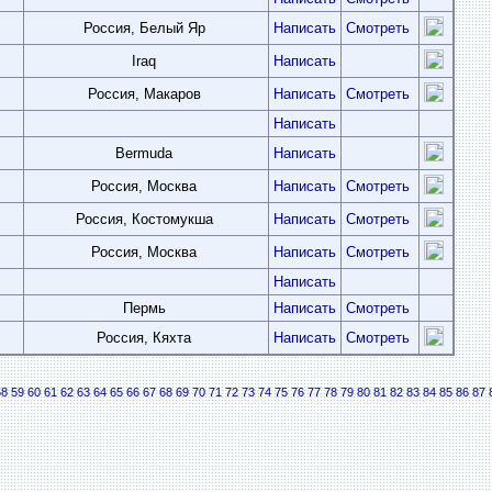
Россия, Белый Яр
Написать
Смотреть
Iraq
Написать
Россия, Макаров
Написать
Смотреть
Написать
Bermuda
Написать
Россия, Москва
Написать
Смотреть
Россия, Костомукша
Написать
Смотреть
Россия, Москва
Написать
Смотреть
Написать
Пермь
Написать
Смотреть
Россия, Кяхта
Написать
Смотреть
58
59
60
61
62
63
64
65
66
67
68
69
70
71
72
73
74
75
76
77
78
79
80
81
82
83
84
85
86
87