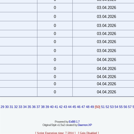
0
03.04.2026
0
03.04.2026
0
03.04.2026
0
03.04.2026
0
03.04.2026
0
03.04.2026
0
04.04.2026
0
04.04.2026
0
04.04.2026
0
04.04.2026
0
04.04.2026
29
30
31
32
33
34
35
36
37
38
39
40
41
42
43
44
45
46
47
48
49
[50]
51
52
53
54
55
56
57
Powered by
ExBB 1.7
Original Style v1.5a2 created by
Daemon.XP
[ Script Execution time: 7.5914 ] [ Gzip Disabled ]