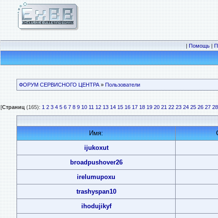
|
Помощь
|
П
ФОРУМ СЕРВИСНОГО ЦЕНТРА
»
Пользователи
[
Страниц
(165):
1
2
3
4
5
6
7
8
9
10
11
12
13
14
15
16
17
18
19
20
21
22
23
24
25
26
27
28
Имя:
ijukoxut
broadpushover26
irelumupoxu
trashyspan10
ihodujikyf