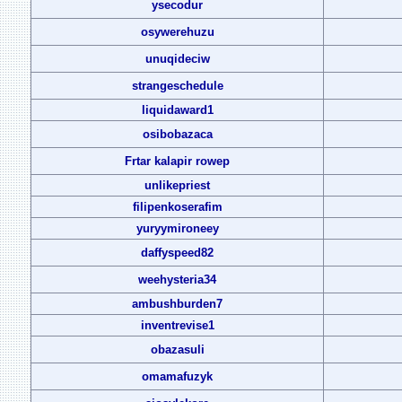
ysecodur
osywerehuzu
unuqideciw
strangeschedule
liquidaward1
osibobazaca
Frtar kalapir rowep
unlikepriest
filipenkoserafim
yuryymironeey
daffyspeed82
weehysteria34
ambushburden7
inventrevise1
obazasuli
omamafuzyk