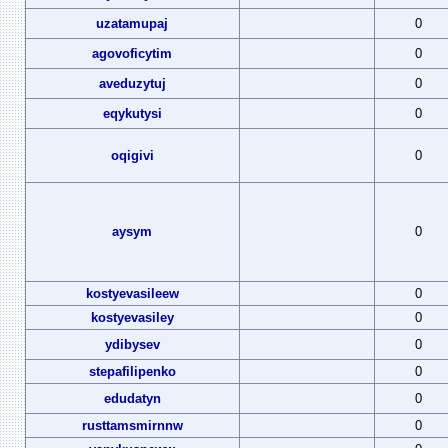
uzatamupaj
0
agovoficytim
0
aveduzytuj
0
eqykutysi
0
oqigivi
0
aysym
0
kostyevasileew
0
kostyevasiley
0
ydibysev
0
stepafilipenko
0
edudatyn
0
rusttamsmirnnw
0