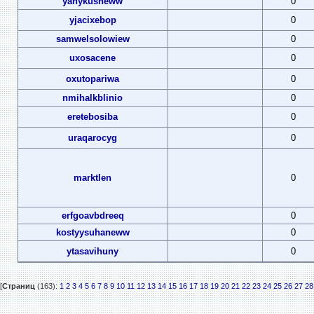
yanykusneww
0
yjacixebop
0
samwelsolowiew
0
uxosacene
0
oxutopariwa
0
nmihalkblinio
0
eretebosiba
0
uraqarocyg
0
marktlen
0
erfgoavbdreeq
0
kostyysuhaneww
0
ytasavihuny
0
[
Страниц
(163):
1
2
3
4
5
6
7
8
9
10
11
12
13
14
15
16
17
18
19
20
21
22
23
24
25
26
27
28