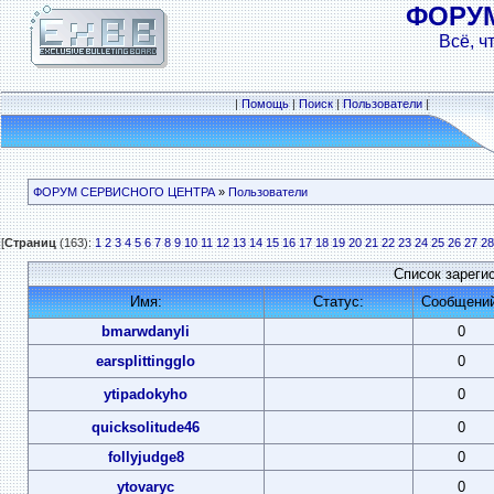
ФОРУ
Всё, ч
|
Помощь
|
Поиск
|
Пользователи
|
ФОРУМ СЕРВИСНОГО ЦЕНТРА
»
Пользователи
[
Страниц
(163):
1
2
3
4
5
6
7
8
9
10
11
12
13
14
15
16
17
18
19
20
21
22
23
24
25
26
27
28
Список зареги
Имя:
Статус:
Сообщений
bmarwdanyli
0
earsplittingglo
0
ytipadokyho
0
quicksolitude46
0
follyjudge8
0
ytovaryc
0