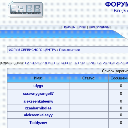
ФОРУ
Всё, ч
|
Помощь
|
Поиск
|
Пользователи
|
ФОРУМ СЕРВИСНОГО ЦЕНТРА
»
Пользователи
[
Страниц
(164):
1
2
3
4
5
6
7
8
9
10
11
12
13
14
15
16
17
18
19
20
21
22
23
24
25
26
27
28
Список зареги
Имя:
Статус:
Сообщени
ufygx
0
scrawnygrange87
0
alekseenkaleenw
0
xzaaharnikolae
0
alekseenkaleeyy
0
Teddyzew
0