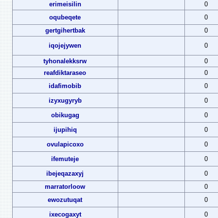
erimeisilin
0
oqubeqete
0
gertgihertbak
0
iqojejywen
0
tyhonalekksrw
0
reafdiktaraseo
0
idafimobib
0
izyxugyryb
0
obikugag
0
ijupihiq
0
ovulapicoxo
0
ifemuteje
0
ibejeqazaxyj
0
marratorloow
0
ewozutuqat
0
ixecogaxyt
0