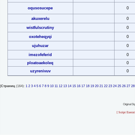
oqusosucepe
0
akuxerelu
0
wistfulscrutiny
0
oxoteheqyqi
0
ujuhuzar
0
imezofeferid
0
ploatoaekoleq
0
uzyrenivuv
0
[
Страниц
(164):
1
2
3
4
5
6
7
8
9
10
11
12
13
14
15
16
17
18
19
20
21
22
23
24
25
26
27
28
Original S
[ Script Execu