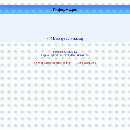
Информация
<< Вернуться назад
Powered by
ExBB 1.7
Original Style v1.5a2 created by
Daemon.XP
[ Script Execution time: 0.4484 ] [ Gzip Disabled ]