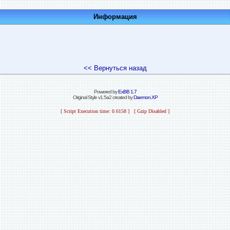
Информация
<< Вернуться назад
Powered by
ExBB 1.7
Original Style v1.5a2 created by
Daemon.XP
[ Script Execution time: 0.6158 ] [ Gzip Disabled ]