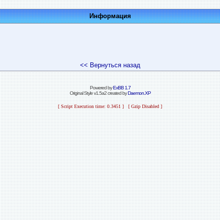
Информация
<< Вернуться назад
Powered by
ExBB 1.7
Original Style v1.5a2 created by
Daemon.XP
[ Script Execution time: 0.3451 ] [ Gzip Disabled ]