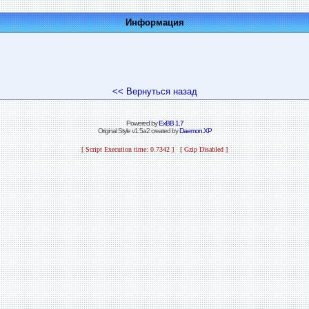
Информация
<< Вернуться назад
Powered by
ExBB 1.7
Original Style v1.5a2 created by
Daemon.XP
[ Script Execution time: 0.7342 ] [ Gzip Disabled ]