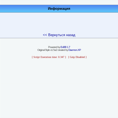
Информация
<< Вернуться назад
Powered by
ExBB 1.7
Original Style v1.5a2 created by
Daemon.XP
[ Script Execution time: 0.347 ] [ Gzip Disabled ]