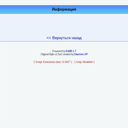
Информация
<< Вернуться назад
Powered by
ExBB 1.7
Original Style v1.5a2 created by
Daemon.XP
[ Script Execution time: 0.3427 ] [ Gzip Disabled ]