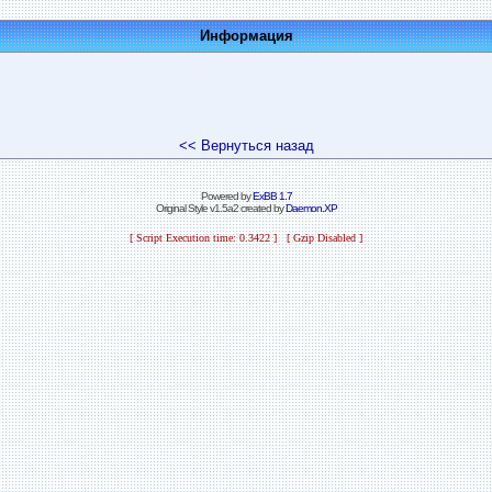
Информация
<< Вернуться назад
Powered by
ExBB 1.7
Original Style v1.5a2 created by
Daemon.XP
[ Script Execution time: 0.3422 ] [ Gzip Disabled ]