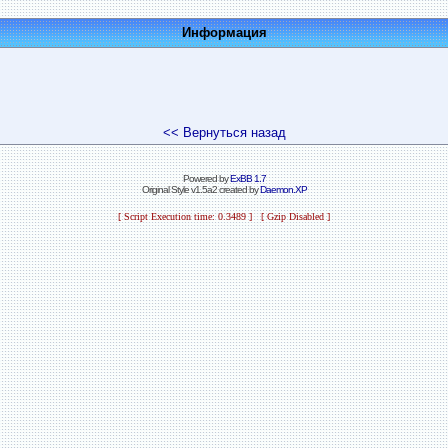
Информация
<< Вернуться назад
Powered by
ExBB 1.7
Original Style v1.5a2 created by
Daemon.XP
[ Script Execution time: 0.3489 ] [ Gzip Disabled ]