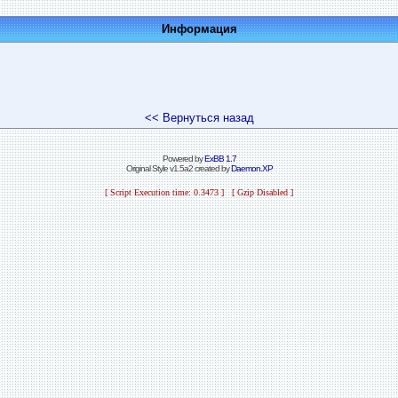
Информация
<< Вернуться назад
Powered by
ExBB 1.7
Original Style v1.5a2 created by
Daemon.XP
[ Script Execution time: 0.3473 ] [ Gzip Disabled ]