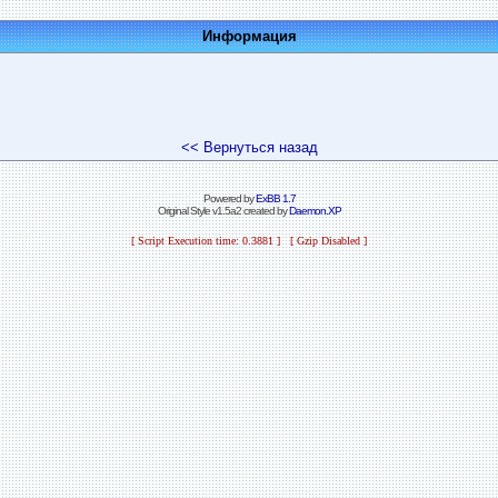
Информация
<< Вернуться назад
Powered by
ExBB 1.7
Original Style v1.5a2 created by
Daemon.XP
[ Script Execution time: 0.3881 ] [ Gzip Disabled ]