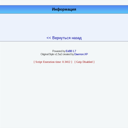
Информация
<< Вернуться назад
Powered by
ExBB 1.7
Original Style v1.5a2 created by
Daemon.XP
[ Script Execution time: 0.3412 ] [ Gzip Disabled ]