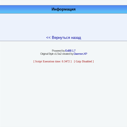
Информация
<< Вернуться назад
Powered by
ExBB 1.7
Original Style v1.5a2 created by
Daemon.XP
[ Script Execution time: 0.3472 ] [ Gzip Disabled ]