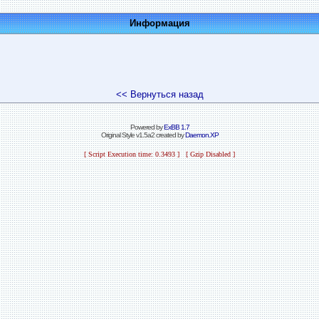
Информация
<< Вернуться назад
Powered by
ExBB 1.7
Original Style v1.5a2 created by
Daemon.XP
[ Script Execution time: 0.3493 ] [ Gzip Disabled ]