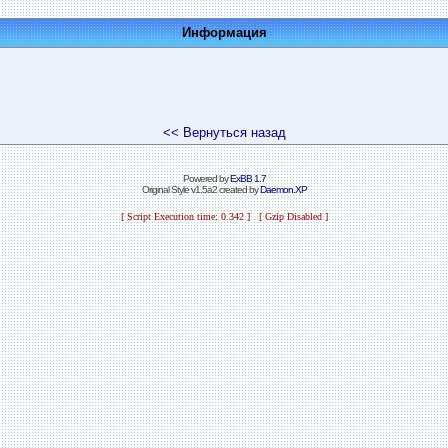
Информация
<< Вернуться назад
Powered by
ExBB 1.7
Original Style v1.5a2 created by
Daemon.XP
[ Script Execution time: 0.342 ] [ Gzip Disabled ]