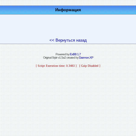
Информация
<< Вернуться назад
Powered by
ExBB 1.7
Original Style v1.5a2 created by
Daemon.XP
[ Script Execution time: 0.3483 ] [ Gzip Disabled ]