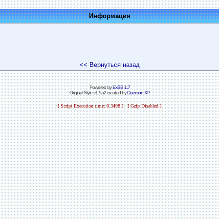
Информация
<< Вернуться назад
Powered by
ExBB 1.7
Original Style v1.5a2 created by
Daemon.XP
[ Script Execution time: 0.3498 ] [ Gzip Disabled ]